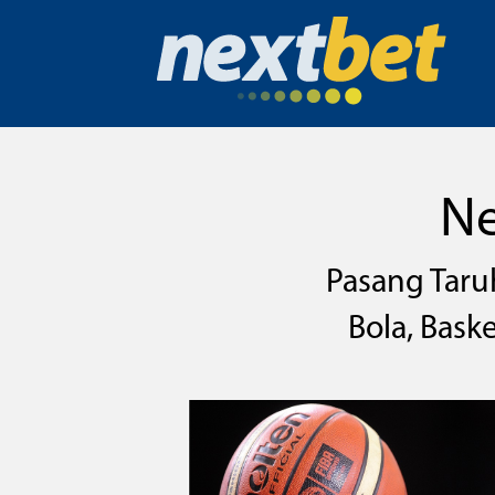
Ne
Pasang Taru
Bola, Baske