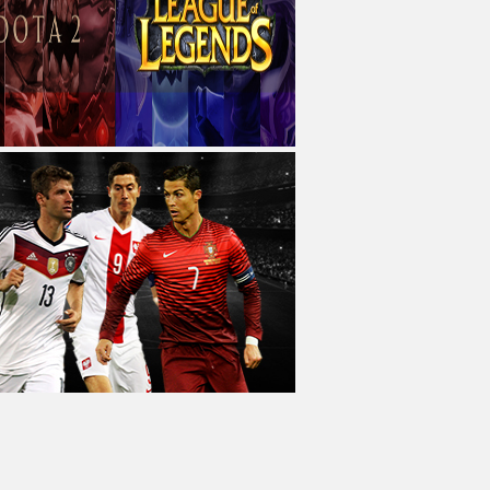
eSport
Euro 2016