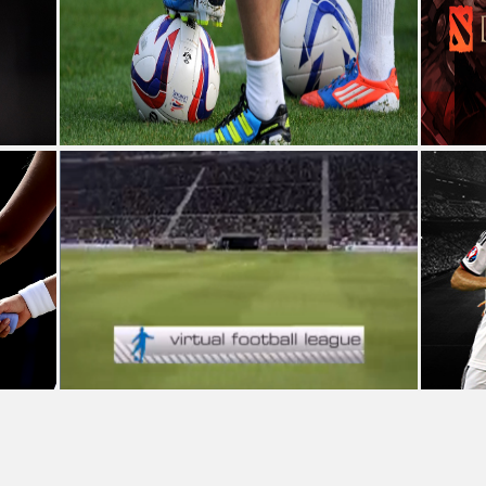
Taruhan Bola
Taruhan 
Taruhan Olahraga Virtual
Taruhan 